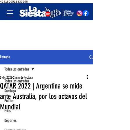
4241899513330598
Entrada
Todas las entradas
3 dic 2022
2 min de lectura
Todas las entradas
QATAR 2022 | Argentina se mide
Santiago
ante Australia, por los octavos del
Política
Mundial
Frías
Deportes