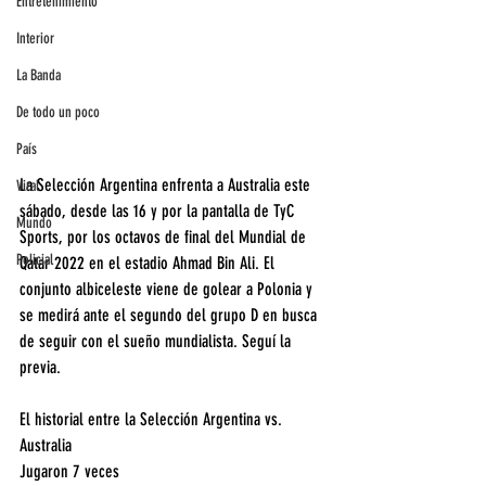
Entretenimiento
Interior
La Banda
De todo un poco
País
La Selección Argentina enfrenta a Australia este 
Viral
sábado, desde las 16 y por la pantalla de TyC 
Mundo
Sports, por los octavos de final del Mundial de 
Policial
Qatar 2022 en el estadio Ahmad Bin Ali. El 
conjunto albiceleste viene de golear a Polonia y 
se medirá ante el segundo del grupo D en busca 
de seguir con el sueño mundialista. Seguí la 
previa.
El historial entre la Selección Argentina vs. 
Australia
Jugaron 7 veces