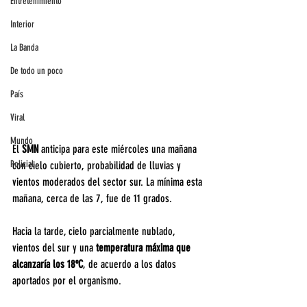
Entretenimiento
Interior
La Banda
De todo un poco
País
Viral
Mundo
El 
SMN
 anticipa para este miércoles una mañana 
Policial
con cielo cubierto, probabilidad de lluvias y 
vientos moderados del sector sur. La mínima esta 
mañana, cerca de las 7, fue de 11 grados. 
Hacia la tarde, cielo parcialmente nublado, 
vientos del sur y una 
temperatura máxima que 
alcanzaría los 18ºC
, de acuerdo a los datos 
aportados por el organismo.