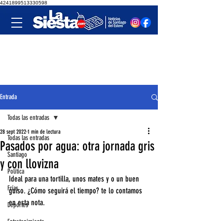
4241899513330598
Entrada
Todas las entradas
28 sept 2022
1 min de lectura
Todas las entradas
Pasados por agua: otra jornada gris
Santiago
y con llovizna
Política
Ideal para una tortilla, unos mates y o un buen 
Frías
guiso. ¿Cómo seguirá el tiempo? te lo contamos 
en esta nota. 
Deportes