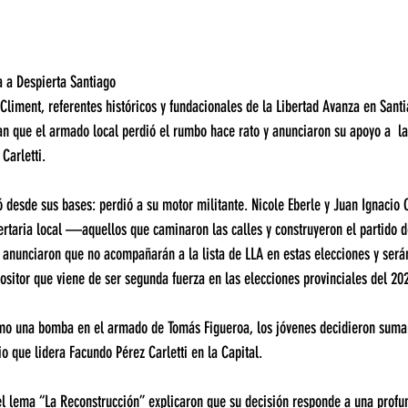
a a Despierta Santiago
 Climent, referentes históricos y fundacionales de la Libertad Avanza en Santi
n que el armado local perdió el rumbo hace rato y anunciaron su apoyo a  la
Carletti. 
 desde sus bases: perdió a su motor militante. Nicole Eberle y Juan Ignacio
bertaria local —aquellos que caminaron las calles y construyeron el partido 
anunciaron que no acompañarán a la lista de LLA en estas elecciones y será
ositor que viene de ser segunda fuerza en las elecciones provinciales del 20
mo una bomba en el armado de Tomás Figueroa, los jóvenes decidieron sumars
io que lidera Facundo Pérez Carletti en la Capital.
el lema “La Reconstrucción” explicaron que su decisión responde a una profun