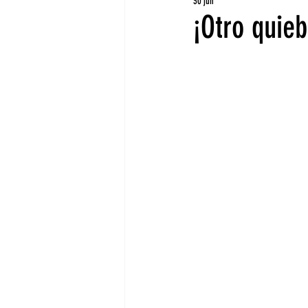
30 jun
¡Otro quie