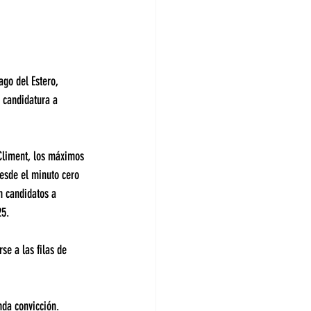
ago del Estero, 
 candidatura a 
 Climent, los máximos 
desde el minuto cero 
n candidatos a 
25.
e a las filas de 
da convicción. 