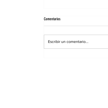
Comentarios
Escribir un comentario...
Elecciones municipales: Cambiaron
lugares de votación para muchos
santiagueños en la ciudad