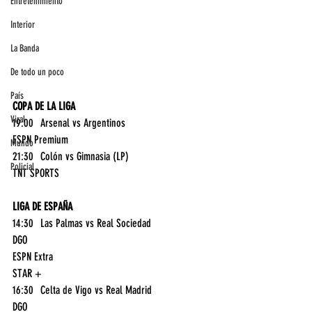
Entretenimiento
Interior
La Banda
De todo un poco
País
COPA DE LA LIGA
Viral
19:00	Arsenal vs Argentinos	
ESPN Premium
Mundo
21:30	Colón vs Gimnasia (LP)	
Policial
TNT SPORTS
LIGA DE ESPAÑA
14:30	Las Palmas vs Real Sociedad	
DGO
ESPN Extra
STAR +
16:30	Celta de Vigo vs Real Madrid	
DGO