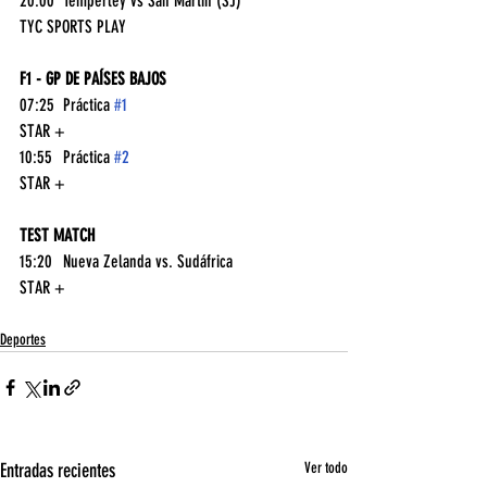
20:00	Temperley vs San Martin (SJ)	
TYC SPORTS PLAY
F1 - GP DE PAÍSES BAJOS
07:25	Práctica 
#1
STAR +
10:55	Práctica 
#2
STAR +
TEST MATCH
15:20	Nueva Zelanda vs. Sudáfrica	
STAR +
Deportes
Entradas recientes
Ver todo