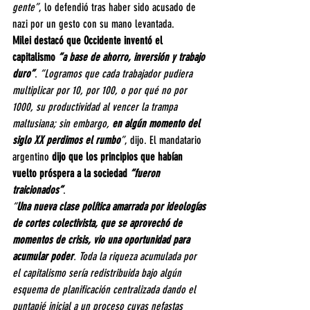
gente”
, lo defendió tras haber sido acusado de 
nazi por un gesto con su mano levantada.
Milei destacó que Occidente inventó el 
capitalismo
 “a base de ahorro, inversión y trabajo 
duro”
.
 “Logramos que cada trabajador pudiera 
multiplicar por 10, por 100, o por qué no por 
1000, su productividad al vencer la trampa 
maltusiana; sin embargo,
 en algún momento del 
siglo XX perdimos el rumbo
”
, dijo. El mandatario 
argentino 
dijo que los principios que habían 
vuelto próspera a la sociedad 
“fueron 
traicionados”
.
“
Una nueva clase política amarrada por ideologías 
de cortes colectivista, que se aprovechó de 
momentos de crisis, vio una oportunidad para 
acumular poder
. Toda la riqueza acumulada por 
el capitalismo sería redistribuida bajo algún 
esquema de planificación centralizada dando el 
puntapié inicial a un proceso cuyas nefastas 