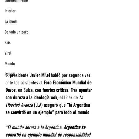
Entretenimiento
Interior
La Banda
De todo un poco
País
Viral
Mundo
Policial
El presidente 
Javier Milei
 habló por segunda vez 
ante los asistentes al 
Foro Económico Mundial de 
Davos
, en Suiza, con 
fuertes críticas
. Tras 
apuntar 
con dureza a la ideología wok
, el líder de
 La 
Libertad Avanza
 (LLA) aseguró que 
“la Argentina 
se convirtió en un ejemplo” para todo el mundo
.
“El mundo abraza a la Argentina. 
Argentina se 
convirtió en ejemplo mundial de responsabilidad 