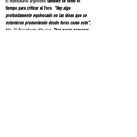
El mandatario argentino
 también se tomó el 
tiempo para criticar al Foro
. 
“Hay algo 
profundamente equivocado en las ideas que se 
estuvieron promoviendo desde foros como este”
, 
dijo. El Presidente dijo que 
“hay pocas personas 
que niegan que soplan vientos de cambio en 
Occidente”
 y mencionó
 “a quienes se resisten al 
cambio, a quienes lo aceptan al fin, a los nuevos 
conversos cuando lo ven como inevitable y los 
que luchamos toda la vida por su advenimiento”
.
“Cada uno de ustedes sabrá en qué grupo se 
reconoce, seguramente haya un poco de cada 
uno en este auditorio, pero 
todos reconocerán, 
seguramente, que el tiempo de cambio está 
tocando la puerta
. Son tiempos donde las 
fórmulas que estuvieron vigentes por décadas 
siempre se agotan, en que las maneras 
consideradas únicas de hacer las cosas dejan de 