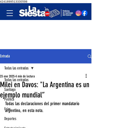
4241899513330598
Entrada
Todas las entradas
23 ene 2025
4 min de lectura
Todas las entradas
Milei en Davos: "La Argentina es un
Santiago
ejemplo mundial”
Política
Todas las declaraciones del primer mandatario 
Frías
argentino, en esta nota. 
Deportes