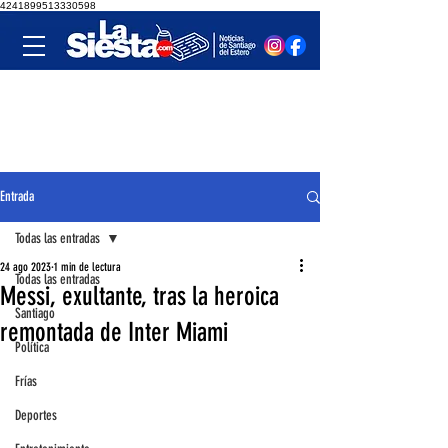
4241899513330598
Entrada
Todas las entradas
24 ago 2023
1 min de lectura
Todas las entradas
Messi, exultante, tras la heroica
Santiago
remontada de Inter Miami
Política
Frías
Deportes