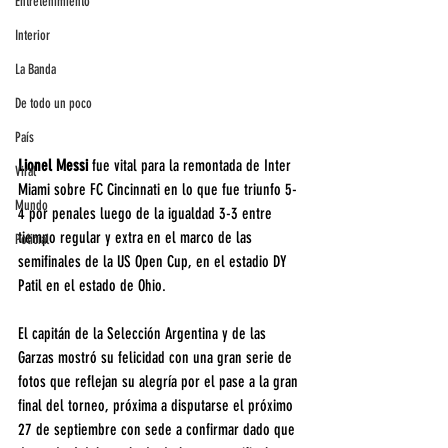
Entretenimiento
Interior
La Banda
De todo un poco
País
Lionel Messi
 fue vital para la remontada de Inter 
Viral
Miami sobre FC Cincinnati en lo que fue triunfo 5-
Mundo
4 por penales luego de la igualdad 3-3 entre 
tiempo regular y extra en el marco de las 
Policial
semifinales de la US Open Cup, en el estadio DY 
Patil en el estado de Ohio.    
El capitán de la Selección Argentina y de las 
Garzas mostró su felicidad con una gran serie de 
fotos que reflejan su alegría por el pase a la gran 
final del torneo, próxima a disputarse el próximo 
27 de septiembre con sede a confirmar dado que 