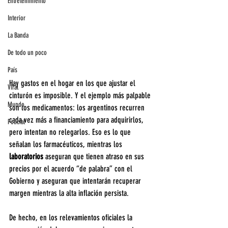
Entretenimiento
Interior
La Banda
De todo un poco
País
Hay gastos en el hogar en los que ajustar el 
Viral
cinturón es imposible. Y el ejemplo más palpable 
Mundo
son los medicamentos: los argentinos recurren 
cada vez más a financiamiento para adquirirlos, 
Policial
pero intentan no relegarlos. Eso es lo que 
señalan los farmacéuticos, mientras los 
laboratorios 
aseguran que tienen atraso en sus 
precios por el acuerdo “de palabra” con el 
Gobierno y aseguran que intentarán recuperar 
margen mientras la alta inflación persista.
De hecho, en los relevamientos oficiales la 