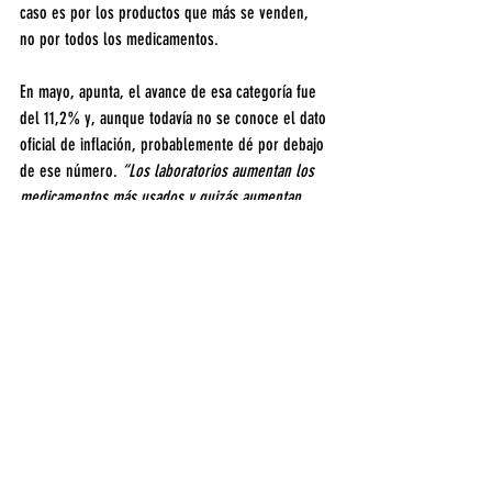
caso es por los productos que más se venden, 
no por todos los medicamentos.
En mayo, apunta, el avance de esa categoría fue 
del 11,2% y, aunque todavía no se conoce el dato 
oficial de inflación, probablemente dé por debajo 
de ese número. 
“Los laboratorios aumentan los 
medicamentos más usados y quizás aumentan 
menos los que no se usan tanto. En los acuerdos 
no hay una discriminación, que sería necesaria, 
entre los medicamentos básicos indispensables, 
no hay una especie de ‘Precios Justos’ para un 
listado de productos, sino que se intenta regular 
a las 14.000 especialidades medicinales y eso es 
muy amplio y no está resultando efectivo”
, 
apunta Sajem.
País