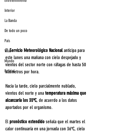
Entretenimiento
Interior
La Banda
De todo un poco
País
El 
Servicio Meteorológico Nacional
 anticipa para 
Viral
este lunes una mañana con cielo despejado y 
Mundo
vientos del sector norte con ráfagas de hasta 50 
Policial
kilómetros por hora.
Hacia la tarde, cielo parcialmente nublado, 
vientos del norte y una
 temperatura máxima que 
alcanzaría los 35ºC
, de acuerdo a los datos 
aportados por el organismo.
El
 pronóstico extendido
 señala que el martes el 
calor continuaría en una jornada con 36ºC, cielo 