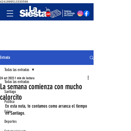
4241899513330598
Entrada
Todas las entradas
24 oct 2022
1 min de lectura
Todas las entradas
La semana comienza con mucho
Santiago
calorcito
Política
En esta nota, te contamos como arranca el tiempo 
Frías
en Santiago. 
Deportes