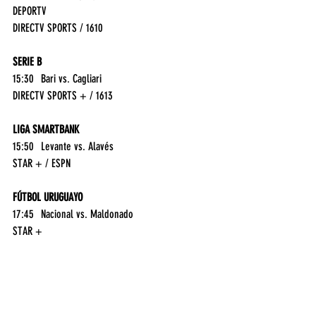
DEPORTV
DIRECTV SPORTS / 1610
SERIE B
15:30	Bari vs. Cagliari	
DIRECTV SPORTS + / 1613
LIGA SMARTBANK
15:50	Levante vs. Alavés	
STAR + / ESPN
FÚTBOL URUGUAYO
17:45	Nacional vs. Maldonado	
STAR +
MLB (MAJOR LEAGUE BASEBALL)
20:00	New York Yankees vs. Boston Red Sox	
ESPN 3
STAR +