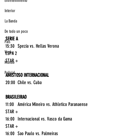
Entretenimiento
Interior
La Banda
De todo un poco
SERIE A
País
15:30	Spezia vs. Hellas Verona	
Viral
ESPN 2
STAR +
Mundo
Policial
AMISTOSO INTERNACIONAL
20:00	Chile vs. Cuba	
BRASILEIRAO
11:00	América Mineiro vs. Athletico Paranaense	
STAR +
16:00	Internacional vs. Vasco da Gama	
STAR +
16:00	Sao Paulo vs. Palmeiras	