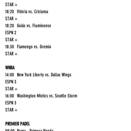
STAR +
18:20	Vitória vs. Criciuma	
STAR +
18:20	Goiás vs. Fluminense	
ESPN 2
STAR +
18:30	Flamengo vs. Gremio	
STAR +
WNBA
14:00	New York Liberty vs. Dallas Wings	
ESPN 3
STAR +
16:00	Washington Mistics vs. Seattle Storm	
ESPN 3
STAR +
PREMIER PADEL
08:00	Roma - Primera Ronda	