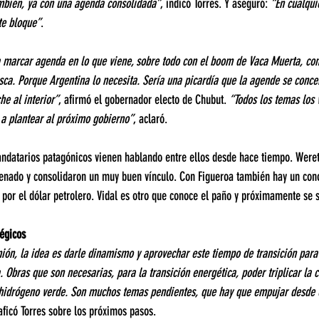
mbién, ya con una agenda consolidada”
, indicó Torres. Y aseguró: 
“En cualqui
te bloque”
.
 marcar agenda en lo que viene, sobre todo con el boom de Vaca Muerta, con 
sca. Porque Argentina lo necesita. Sería una picardía que la agende se conce
he al interior”
, afirmó el gobernador electo de Chubut. 
“Todos los temas los
a plantear al próximo gobierno”
, aclaró.
andatarios patagónicos vienen hablando entre ellos desde hace tiempo. Wereti
enado y consolidaron un muy buen vínculo. Con Figueroa también hay un cono
 por el dólar petrolero. Vidal es otro que conoce el paño y próximamente se 
égicos
ión, la idea es darle dinamismo y aprovechar este tiempo de transición para
 Obras que son necesarias, para la transición energética, poder triplicar la 
 hidrógeno verde. Son muchos temas pendientes, que hay que empujar desde el
raficó Torres sobre los próximos pasos.