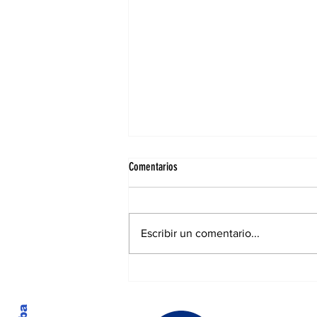
Comentarios
Escribir un comentario...
Elecciones municipales: Cambiaron
lugares de votación para muchos
santiagueños en la ciudad