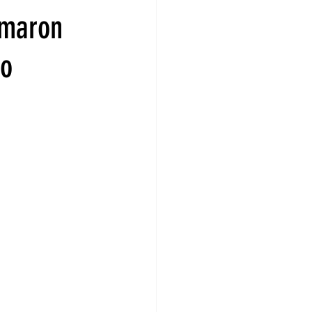
rmaron
so