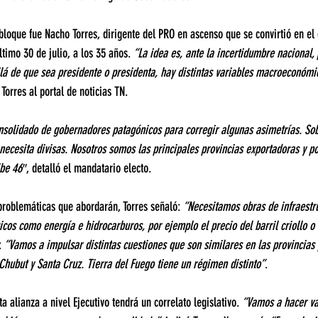
bloque fue Nacho Torres, dirigente del PRO en ascenso que se convirtió en el
ltimo 30 de julio, a los 35 años.
 “La idea es, ante la incertidumbre nacional,
lá de que sea presidente o presidenta, hay distintas variables macroeconómi
 Torres al portal de noticias TN.
nsolidado de gobernadores patagónicos para corregir algunas asimetrías. Sob
necesita divisas. Nosotros somos las principales provincias exportadoras y p
ibe 46″
, detalló el mandatario electo.
problemáticas que abordarán, Torres señaló: 
“Necesitamos obras de infraestru
icos como energía e hidrocarburos, por ejemplo el precio del barril criollo o 
: 
“Vamos a impulsar distintas cuestiones que son similares en las provincias 
hubut y Santa Cruz. Tierra del Fuego tiene un régimen distinto”
.
ta alianza a nivel Ejecutivo tendrá un correlato legislativo. 
“Vamos a hacer va