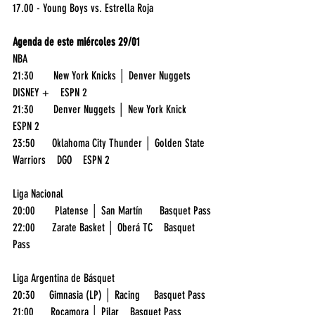
17.00 - Young Boys vs. Estrella Roja
Agenda de este miércoles 29/01 
NBA
21:30       New York Knicks │ Denver Nuggets     
DISNEY +    ESPN 2
21:30       Denver Nuggets │ New York Knick    
ESPN 2
23:50      Oklahoma City Thunder │ Golden State 
Warriors    DGO    ESPN 2
Liga Nacional
20:00       Platense │ San Martín      Basquet Pass
22:00      Zarate Basket │ Oberá TC    Basquet 
Pass
Liga Argentina de Básquet
20:30     Gimnasia (LP) │ Racing     Basquet Pass
21:00      Rocamora │ Pilar    Basquet Pass