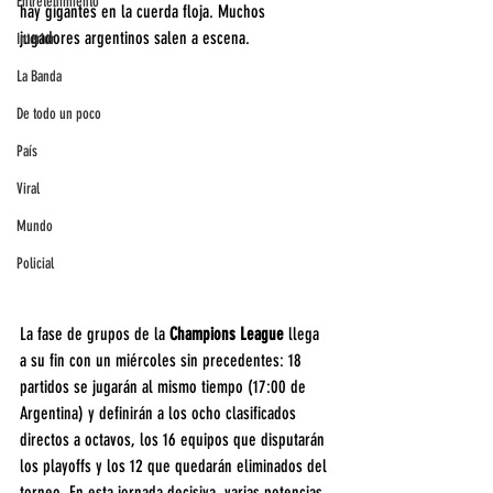
Entretenimiento
hay gigantes en la cuerda floja. Muchos 
jugadores argentinos salen a escena.
Interior
La Banda
De todo un poco
País
Viral
Mundo
Policial
La fase de grupos de la 
Champions League
 llega 
a su fin con un miércoles sin precedentes: 18 
partidos se jugarán al mismo tiempo (17:00 de 
Argentina) y definirán a los ocho clasificados 
directos a octavos, los 16 equipos que disputarán 
los playoffs y los 12 que quedarán eliminados del 
torneo. En esta jornada decisiva, varias potencias 