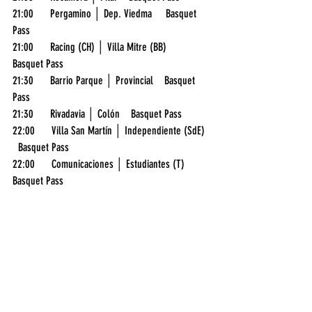
21:00      Pergamino │ Dep. Viedma     Basquet 
Pass
21:00      Racing (CH) │ Villa Mitre (BB)    
Basquet Pass
21:30      Barrio Parque │ Provincial    Basquet 
Pass
21:30      Rivadavia │ Colón    Basquet Pass
22:00      Villa San Martín │ Independiente (SdE)  
  Basquet Pass
22:00      Comunicaciones │ Estudiantes (T)    
Basquet Pass
Voley: Liga Argentina
15:00      Defensores de Banfield │ San Lorenzo   
 DGO    FOX SPORTS 2
Ciclismo
10:30     Challenge Mallorca - Trofeo Calvia    DGO 