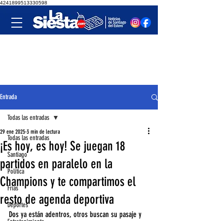
4241899513330598
Entrada
Todas las entradas
29 ene 2025
3 min de lectura
Todas las entradas
¡Es hoy, es hoy! Se juegan 18
Santiago
partidos en paralelo en la
Política
Champions y te compartimos el
Frías
resto de agenda deportiva
Deportes
Dos ya están adentros, otros buscan su pasaje y 