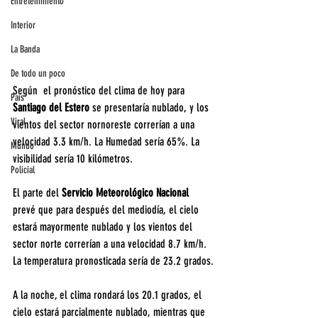
Entretenimiento
Interior
La Banda
De todo un poco
Según  el pronóstico del clima de hoy para 
País
Santiago del Estero
 se presentaría nublado, y los 
Viral
vientos del sector nornoreste correrían a una 
velocidad 3.3 km/h. La Humedad sería 65%. La 
Mundo
visibilidad sería 10 kilómetros.
Policial
El parte del 
Servicio Meteorológico Nacional
prevé que para después del mediodía, el cielo 
estará mayormente nublado y los vientos del 
sector norte correrían a una velocidad 8.7 km/h. 
La temperatura pronosticada sería de 23.2 grados.
A la noche, el clima rondará los 20.1 grados, el 
cielo estará parcialmente nublado, mientras que 