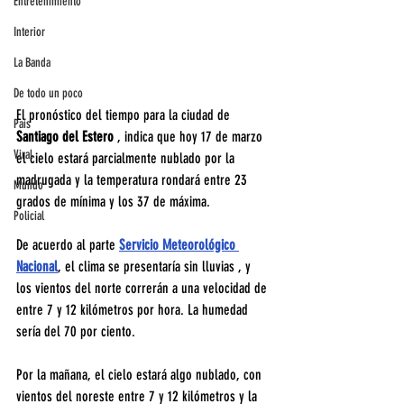
Entretenimiento
Interior
La Banda
De todo un poco
El pronóstico del tiempo para la ciudad de 
País
Santiago del Estero
 , indica que hoy 17 de marzo 
Viral
el cielo estará parcialmente nublado por la 
madrugada y la temperatura rondará entre 23 
Mundo
grados de mínima y los 37 de máxima.
Policial
De acuerdo al parte 
Servicio Meteorológico 
Nacional
, el clima se presentaría sin lluvias , y 
los vientos del norte correrán a una velocidad de 
entre 7 y 12 kilómetros por hora. La humedad 
sería del 70 por ciento.
Por la mañana, el cielo estará algo nublado, con 
vientos del noreste entre 7 y 12 kilómetros y la 