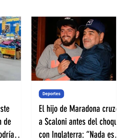
Deportes
este
El hijo de Maradona cruzó
n de
a Scaloni antes del choque
odría
con Inglaterra: “Nada es