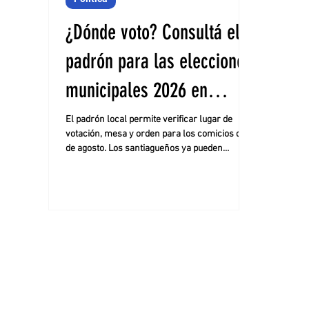
¿Dónde voto? Consultá el
padrón para las elecciones
municipales 2026 en
Santiago del Estero
El padrón local permite verificar lugar de
votación, mesa y orden para los comicios del 2
de agosto. Los santiagueños ya pueden
consultar el padrón electoral para las
próximas elecciones municipales, que se
realizarán el domingo 2 de agosto en 25 de los
28 municipios de la provincia y en la Comisión
Municipal de Donadeu. CONSULTÁ EN ESTE
LINK DÓNDE VOTAS. Los comicios definirán
quiénes serán los intendentes y autoridades
municipales durante los próximos cuatro años
en distint