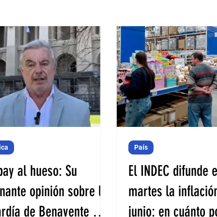
ica
País
ay al hueso: Su
El INDEC difunde 
nante opinión sobre la
martes la inflació
rdía de Benavente de
junio: en cuánto p