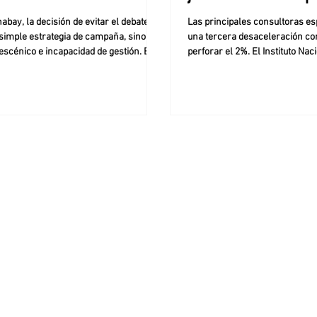
tir
ubicarse
abay, la decisión de evitar el debate no
Las principales consultoras e
simple estrategia de campaña, sino
una tercera desaceleración co
escénico e incapacidad de gestión. En
perforar el 2%. El Instituto Nac
ante e inesperada entrevista brindada
Estadística y Censos (INDEC) di
onocido programa de streaming de la
martes la inflación de junio qu
de Santiago del Estero, el referente
informes de consultoras priva
o Eduardo “Chabay” Ruiz rompió el
perforar el 2% y sostener el p
o y destrozó la estrategia del oficialismo
desaceleración que mostró en 
nder a su candidato a intendente,
meses. La Ciudad de Buenos Ai
enavente. Al ser consultado sobre la
que el costo de vida en el ámbi
tica negativa de Benavente a d
de 1,8%, el más bajo del prime
cual alen