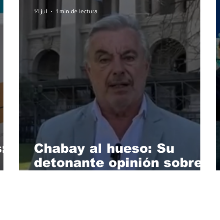
14 jul
1 min de lectura
:
Chabay al hueso: Su
detonante opinión sobre
la cobardía de Benavente
de debatir