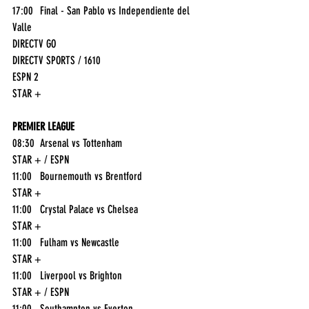
17:00	Final - San Pablo vs Independiente del 
Valle	
DIRECTV GO
DIRECTV SPORTS / 1610
ESPN 2
STAR +
PREMIER LEAGUE
08:30	Arsenal vs Tottenham	
STAR + / ESPN
11:00	Bournemouth vs Brentford	
STAR +
11:00	Crystal Palace vs Chelsea	
STAR +
11:00	Fulham vs Newcastle	
STAR +
11:00	Liverpool vs Brighton	
STAR + / ESPN
11:00	Southampton vs Everton	