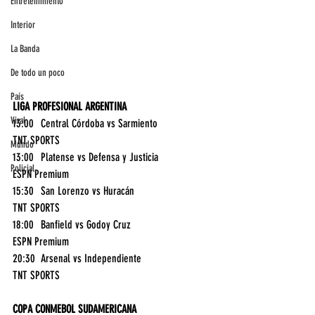
Entretenimiento
Interior
La Banda
De todo un poco
País
LIGA PROFESIONAL ARGENTINA
Viral
13:00	Central Córdoba vs Sarmiento	
TNT SPORTS
Mundo
13:00	Platense vs Defensa y Justicia	
Policial
ESPN Premium
15:30	San Lorenzo vs Huracán	
TNT SPORTS
18:00	Banfield vs Godoy Cruz	
ESPN Premium
20:30	Arsenal vs Independiente	
TNT SPORTS
COPA CONMEBOL SUDAMERICANA