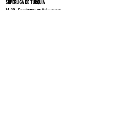
SUPERLIGA DE TURQUÍA
14:00	Demirspor vs Galatasaray	
ESPN Extra
STAR +
PRIMERA C
15:30	Midland vs Leandro N. Alem	
15:30	Liniers vs El Porvenir	
15:30	Excursionistas vs San Martín Burzaco	
15:30	Claypole vs General Lamadrid	
15:30	Victoriano Arenas vs Berazategui	
15:30	Laferrere vs Puerto Nuevo	
TÍTULO INTERNACIONAL SÚPER MOSCA WBC
23:30	David Cuellar vs. Gilberto Pedroza	
SPACE
Deportes