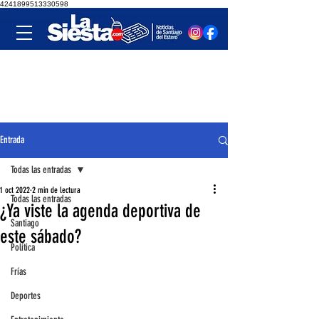
4241899513330598
Entrada
Todas las entradas
1 oct 2022
2 min de lectura
Todas las entradas
¿Ya viste la agenda deportiva de
Santiago
este sábado?
Política
Frías
Deportes