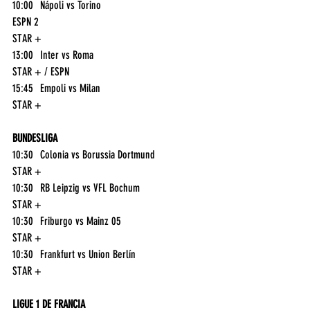
10:00	Nápoli vs Torino	
ESPN 2
STAR +
13:00	Inter vs Roma	
STAR + / ESPN
15:45	Empoli vs Milan	
STAR +
BUNDESLIGA
10:30	Colonia vs Borussia Dortmund	
STAR +
10:30	RB Leipzig vs VFL Bochum	
STAR +
10:30	Friburgo vs Mainz 05	
STAR +
10:30	Frankfurt vs Union Berlín	
STAR +
LIGUE 1 DE FRANCIA