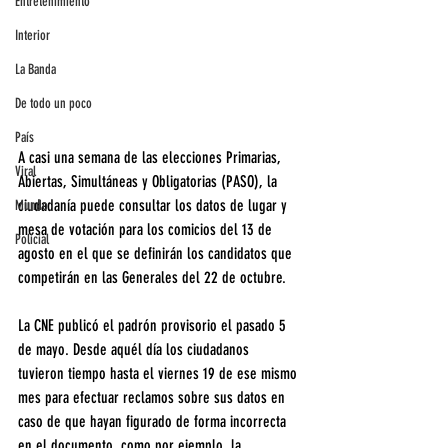
Entretenimiento
Interior
La Banda
De todo un poco
País
A casi una semana de las elecciones Primarias, 
Viral
Abiertas, Simultáneas y Obligatorias (PASO), la 
ciudadanía puede consultar los datos de lugar y 
Mundo
mesa de votación para los comicios del 13 de 
Policial
agosto en el que se definirán los candidatos que 
competirán en las Generales del 22 de octubre.
La CNE publicó el padrón provisorio el pasado 5 
de mayo. Desde aquél día los ciudadanos 
tuvieron tiempo hasta el viernes 19 de ese mismo 
mes para efectuar reclamos sobre sus datos en 
caso de que hayan figurado de forma incorrecta 
en el documento, como por ejemplo, la 