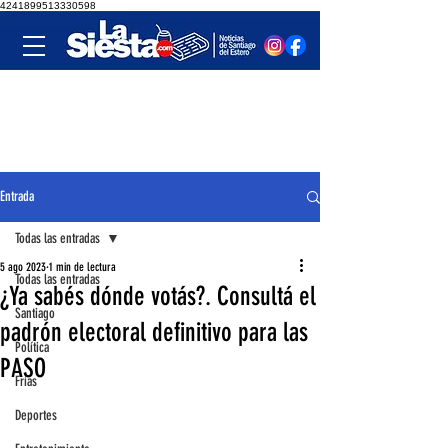
4241899513330598
Entrada
Todas las entradas
5 ago 2023
1 min de lectura
Todas las entradas
¿Ya sabés dónde votás?. Consultá el
Santiago
padrón electoral definitivo para las
Política
PASO
Frías
Deportes