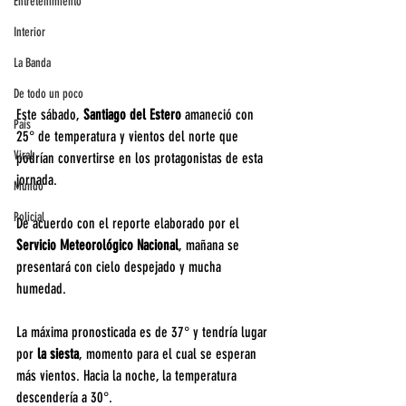
Entretenimiento
Interior
La Banda
De todo un poco
Este sábado, 
Santiago del Estero
 amaneció con 
País
25° de temperatura y vientos del norte que 
Viral
podrían convertirse en los protagonistas de esta 
jornada.
Mundo
Policial
De acuerdo con el reporte elaborado por el 
Servicio Meteorológico Nacional
, mañana se 
presentará con cielo despejado y mucha 
humedad.
La máxima pronosticada es de 37° y tendría lugar 
por 
la siesta
, momento para el cual se esperan 
más vientos. Hacia la noche, la temperatura 
descendería a 30°.