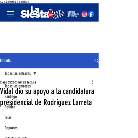
4241899513330598
Entrada
Todas las entradas
2 ago 2023
2 min de lectura
Todas las entradas
Vidal dio su apoyo a la candidatura
Santiago
presidencial de Rodríguez Larreta
Política
Frías
Deportes