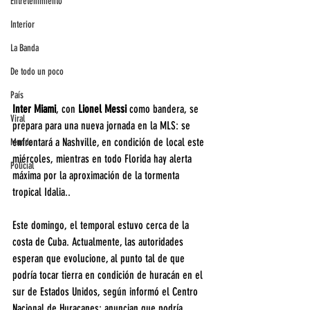
Entretenimiento
Interior
La Banda
De todo un poco
País
Inter Miami
, con 
Lionel Messi 
como bandera, se 
Viral
prepara para una nueva jornada en la MLS: se 
enfrentará a Nashville, en condición de local este 
Mundo
miércoles, mientras en todo Florida hay alerta 
Policial
máxima por la aproximación de la tormenta 
tropical Idalia..
Este domingo, el temporal estuvo cerca de la 
costa de Cuba. Actualmente, las autoridades 
esperan que evolucione, al punto tal de que 
podría tocar tierra en condición de huracán en el 
sur de Estados Unidos, según informó el Centro 
Nacional de Huracanes: anuncian que podría 