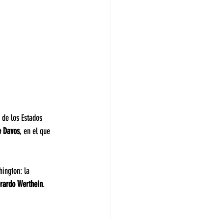
 de los Estados 
e Davos
, en el que 
ington: la 
rardo Werthein
.