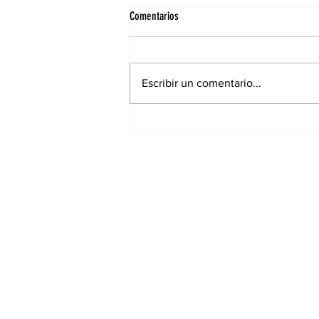
Comentarios
Escribir un comentario...
Elecciones municipales: Cambiaron
lugares de votación para muchos
santiagueños en la ciudad