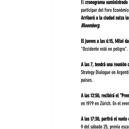
El 
cronograma suministrado
participar del Foro Económi
Arribará a la ciudad suiza l
Bloomberg
.
El jueves a las 6:15, Milei d
"Occidente está en peligro".
A las 7, tendrá una reunión
Strategy Dialogue on Argenti
países.
A las 12:50, recibirá el "Pre
en 1979 en Zúrich. En el eve
A las 17:30, partirá el vuel
9 del sábado 25, previa esca