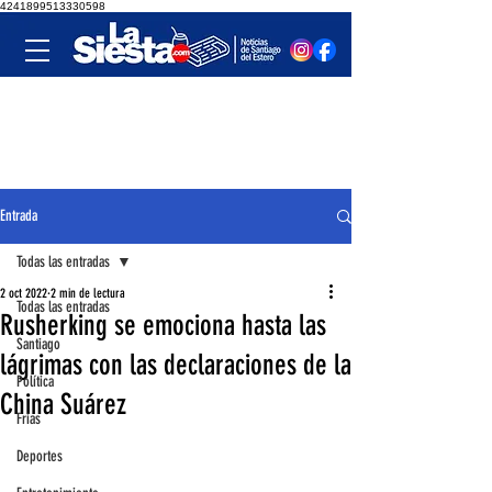
4241899513330598
Entrada
Todas las entradas
2 oct 2022
2 min de lectura
Todas las entradas
Rusherking se emociona hasta las
Santiago
lágrimas con las declaraciones de la
Política
China Suárez
Frías
Deportes