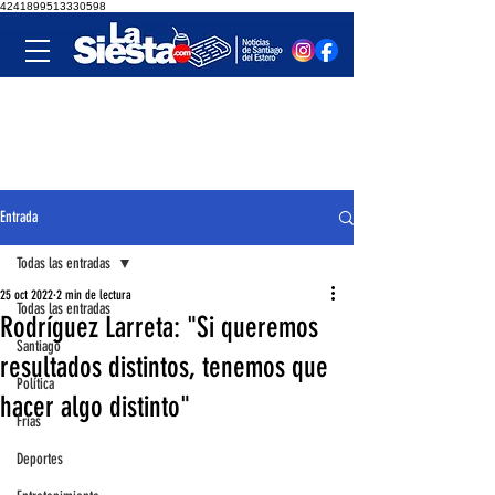
4241899513330598
Entrada
Todas las entradas
25 oct 2022
2 min de lectura
Todas las entradas
Rodríguez Larreta: "Si queremos
Santiago
resultados distintos, tenemos que
Política
hacer algo distinto"
Frías
Deportes