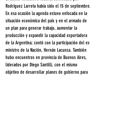
Rodríguez Larreta había sido el 15 de septiembre. 
En esa ocasión la agenda estuvo enfocada en la 
situación económica del país y en el armado de 
un plan para generar trabajo, aumentar la 
producción y expandir la capacidad exportadora 
de la Argentina; contó con la participación del ex 
ministro de la Nación, Hernán Lacunza. También 
hubo encuentros en provincia de Buenos Aires, 
liderados por Diego Santilli, con el mismo 
objetivo de desarrollar planes de gobierno para 
las diferentes localidades bonaerenses.
Rodríguez Larreta estuvo este año en 41 ciudades 
de 21 provincias del país; además recorrió 25 
distritos del conurbano bonaerense. A lo largo 
del año se reunió con dirigentes, productores, 
comerciantes, vecinos, empresarios de grandes y 
pequeñas y medianas empresas, emprendedores, 
líderes religiosos, referentes sociales, jóvenes, 