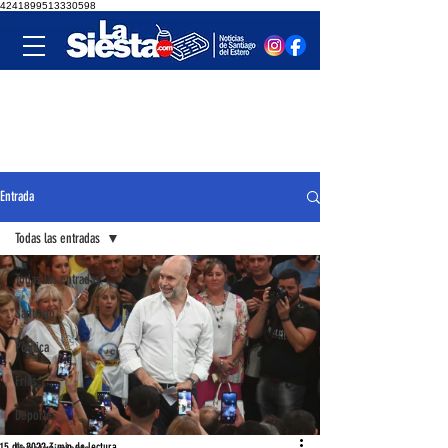
4241899513330598
Entrada
Todas las entradas
Todas las entradas
Santiago
Política
Frías
Deportes
15 dic 2022
3 min de lectura