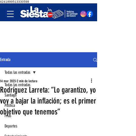
4241899513330598
Entrada
Todas las entradas
14 mar 2023
2 min de lectura
Todas las entradas
Rodríguez Larreta: “Lo garantizo, yo
Santiago
voy a bajar la inflación; es el primer
Política
objetivo que tenemos”
Frías
Deportes