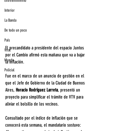
Entretenimiento
Interior
La Banda
De todo un poco
País
El precandidato a presidente del espacio Juntos 
Viral
por el Cambio afirmó esta mañana que va a bajar 
Mundo
la inflación. 
Policial
Fue en el marco de un anuncio de gestión en el 
que el Jefe de Gobierno de la Ciudad de Buenos 
Aires, 
Horacio Rodríguez Larreta
, presentó un 
proyecto para simplificar el trámite de VTV para 
aliviar el bolsillo de los vecinos.
Consultado por el índice de inflación que se 
conocerá esta semana, el mandatario sostuvo: 