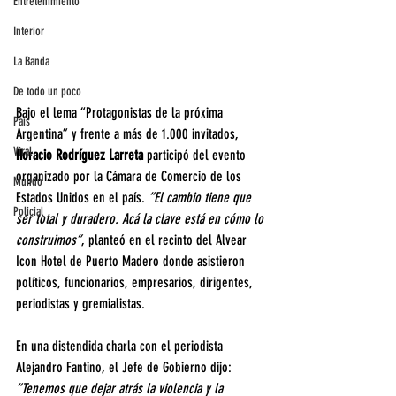
Entretenimiento
Interior
La Banda
De todo un poco
Bajo el lema “Protagonistas de la próxima 
País
Argentina” y frente a más de 1.000 invitados, 
Viral
Horacio Rodríguez Larreta 
participó del evento 
organizado por la Cámara de Comercio de los 
Mundo
Estados Unidos en el país. 
“El cambio tiene que 
Policial
ser total y duradero. Acá la clave está en cómo lo 
construimos”
, planteó en el recinto del Alvear 
Icon Hotel de Puerto Madero donde asistieron 
políticos, funcionarios, empresarios, dirigentes, 
periodistas y gremialistas. 
En una distendida charla con el periodista 
Alejandro Fantino, el Jefe de Gobierno dijo: 
“Tenemos que dejar atrás la violencia y la 