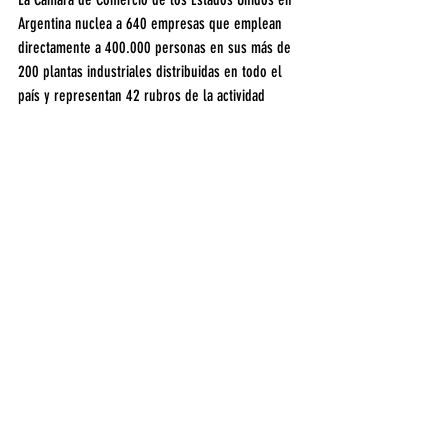
Argentina nuclea a 640 empresas que emplean 
directamente a 400.000 personas en sus más de 
200 plantas industriales distribuidas en todo el 
país y representan 42 rubros de la actividad 
económica, aportando el 19% del PBI, el 39% de 
la recaudación fiscal, el 19,3% de las 
importaciones y el 23,4% de las exportaciones 
de nuestro país.
Durante todo el día se debatieron los principales 
desafíos y oportunidades, en el marco del 200° 
aniversario de las relaciones bilaterales entre 
Argentina y Estados Unidos.
Política