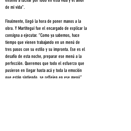
enseñó a luchar por todo en esta vida y el amor 
de mi vida”.
Finalmente, llegó la hora de poner manos a la 
obra. Y Martitegui fue el encargado de explicar la 
consigna a ejecutar. “Como ya sabemos, hace 
tiempo que vienen trabajando en un menú de 
tres pasos con su estilo y su impronta. Ese es el 
desafío de esta noche, preparar ese menú a la 
perfección. Queremos que todo el esfuerzo que 
pusieron en llegar hasta acá y toda la emoción 
que están sintiendo, se reflejen en ese menú”, 
señaló el chef.
Luego Donato les explicó que iban a tener 90 
minutos para la elaboración. Y Betular les dijo 
que, más allá de los 3 minutos para el marcado, 
el lugar quedaría abierto para que pudieran ir a 
buscar los ingredientes que necesitaran en 