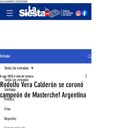
4241899513330598
Entrada
Todas las entradas
8 ago 2023
4 min de lectura
Todas las entradas
Rodolfo Vera Calderón se coronó
Santiago
campeón de Masterchef Argentina
Política
Frías
Deportes