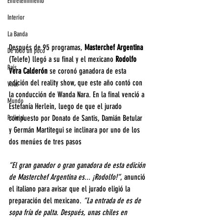
Entretenimiento
Interior
La Banda
Después de 95 programas, 
Masterchef Argentina
De todo un poco
(Telefe) llegó a su final y el mexicano 
Rodolfo 
País
Vera Calderón
 se coronó ganadora de esta 
edición del reality show, que este año contó con 
Viral
la conducción de Wanda Nara. En la final venció a 
Mundo
Estefanía Herlein, luego de que el jurado 
compuesto por Donato de Santis, Damián Betular 
Policial
y Germán Martitegui se inclinara por uno de los 
dos menúes de tres pasos
“El gran ganador o gran ganadora de esta edición 
de Masterchef Argentina es... ¡Rodolfo!“
, anunció 
el italiano para avisar que el jurado eligió la 
preparación del mexicano. 
“La entrada de es de 
sopa fría de palta. Después, unas chiles en 