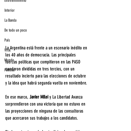
Entretenimiento
Interior
La Banda
De todo un poco
País
La Argentina está frente a un escenario inédito en 
Viral
los 40 años de democracia. Las principales 
Mundo
fuerzas políticas que compitieron en las PASO 
quedaron divididas en tres tercios, con un 
Policial
resultado incierto para las elecciones de octubre 
y la idea que habrá segunda vuelta en noviembre.
En ese marco, 
Javier Milei
 y La Libertad Avanza 
sorprendieron con una victoria que no estuvo en 
las proyecciones de ninguna de las consultoras 
que acercaron sus trabajos a los candidatos.