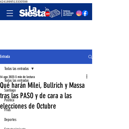
4241899513330598
Entrada
Todas las entradas
14 ago 2023
3 min de lectura
Todas las entradas
Qué harán Milei, Bullrich y Massa
Santiago
tras las PASO y de cara a las
Política
elecciones de Octubre
Frías
Deportes