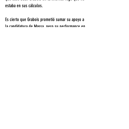
estaba en sus cálculos.
Es cierto que Grabois prometió sumar su apoyo a 
la candidatura de Massa, pero su performance en 
las PASO incluyó votantes que rechazan la figura 
del ministro.
También Massa deberá ir en busca de los que no 
votaron, desencantados por el resultado de las 
políticas del gobierno de Alberto Fernández. Y 
tratar de sacar algo del casi 4 por ciento que se 
fue detrás de Juan Schiaretti.
De cualquier manera, Massa no será el único que 
irá en busca del electorado del gobernador de 
Córdoba. Lo intentarán Bullrich y también Milei.
En definitiva, en política todo voto vale y no 