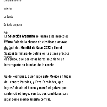
Entretenimiento
Interior
La Banda
De todo un poco
País
La 
Selección Argentina 
se jugará este miércoles 
Viral
contra Polonia la chance de clasificar a octavos 
de final del 
Mundial de Qatar 2022
 y Lionel 
Mundo
Scaloni terminará de definir en la última práctica 
Policial
el equipo, que por estas horas solo tiene un 
interrogante en la mitad de la cancha.
Guido Rodríguez, quien jugó ante México en lugar 
de Leandro Paredes, y Enzo Fernández, que 
ingresó desde el banco y marcó el golazo que 
sentenció el juego, son los dos candidatos para 
jugar como mediocampista central.