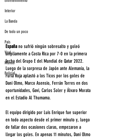
Entretenimiento
Interior
La Banda
De todo un poco
País
España 
no sufrió ningún sobresalto y goleó 
Viral
ampliamente a Costa Rica por 7-0 en la primera 
fecha del Grupo E del Mundial de Qatar 2022. 
Mundo
Luego de la sorpresa de Japón ante Alemania, la 
Policial
Furia Roja aplastó a los Ticos por los goles de 
Dani Olmo, Marco Asensio, Ferrán Torres en dos 
oportunidades, Gavi, Carlos Soler y Álvaro Morata 
en el Estadio Al Thumama.
El equipo dirigido por Luis Enrique fue superior 
en todo aspecto desde el primer minuto y, luego 
de fallar dos ocasiones claras, empezaron a 
llegar los goles. En apenas 11 minutos, Dani Olmo 