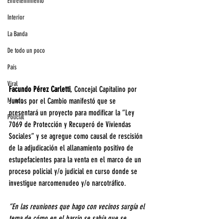
Entretenimiento
Interior
La Banda
De todo un poco
País
Viral
Facundo Pérez Carletti
, Concejal Capitalino por 
Mundo
Juntos por el Cambio manifestó que se 
presentará un proyecto para modificar la “Ley 
Policial
7069 de Protección y Recuperó de Viviendas 
Sociales” y se agregue como causal de rescisión 
de la adjudicación el allanamiento positivo de 
estupefacientes para la venta en el marco de un 
proceso policial y/o judicial en curso donde se 
investigue narcomenudeo y/o narcotráfico. 
“En las reuniones que hago con vecinos surgía el 
tema de cómo en el barrio se sabía que se 