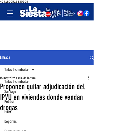
4241899513330598
Entrada
Todas las entradas
15 may 2023
1 min de lectura
Todas las entradas
Proponen quitar adjudicación del
Santiago
IPVU en viviendas donde vendan
Política
drogas
Frías
Deportes