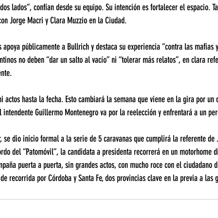
odos lados”, confían desde su equipo. Su intención es fortalecer el espacio. 
con Jorge Macri y Clara Muzzio en la Ciudad.
apoya públicamente a Bullrich y destaca su experiencia “contra las mafias y 
tinos no deben “dar un salto al vacío” ni “tolerar más relatos”, en clara refe
nte.
i actos hasta la fecha. Esto cambiará la semana que viene en la gira por un di
el intendente Guillermo Montenegro va por la reelección y enfrentará a un pe
 se dio inicio formal a la serie de 5 caravanas que cumplirá la referente de
ordo del “Patomóvil”, la candidata a presidenta recorrerá en un motorhome di
paña puerta a puerta, sin grandes actos, con mucho roce con el ciudadano de
 de recorrida por Córdoba y Santa Fe, dos provincias clave en la previa a las 