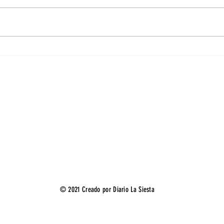
Chabay al hueso: Su detonante opinión
¿Dónde
sobre la cobardía de Benavente de
elecci
debatir
del Est
© 2021 Creado por Diario La Siesta