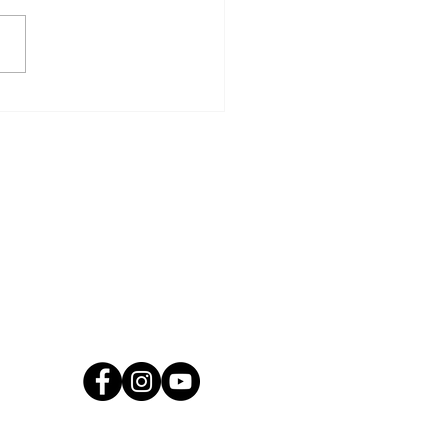
 voto? Consultá el padrón para las
ones municipales 2026 en Santiago
ero