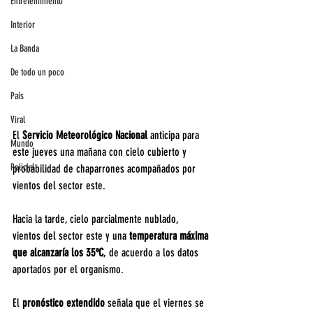
Entretenimiento
Interior
La Banda
De todo un poco
País
Viral
El 
Servicio Meteorológico Nacional 
anticipa para 
Mundo
este jueves una mañana con cielo cubierto y 
Policial
probabilidad de chaparrones acompañados por 
vientos del sector este.
Hacia la tarde, cielo parcialmente nublado, 
vientos del sector este y una 
temperatura máxima 
que alcanzaría los 35ºC
, de acuerdo a los datos 
aportados por el organismo.
El 
pronóstico extendido
 señala que el viernes se 