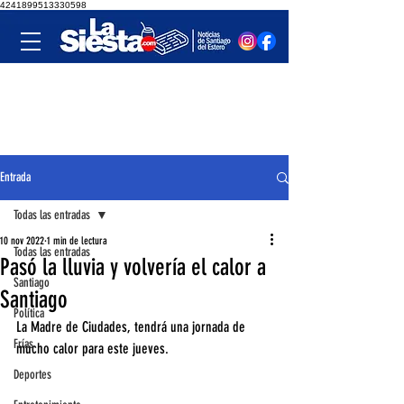
4241899513330598
Entrada
Todas las entradas
10 nov 2022
1 min de lectura
Todas las entradas
Pasó la lluvia y volvería el calor a
Santiago
Santiago
Política
La Madre de Ciudades, tendrá una jornada de 
Frías
mucho calor para este jueves. 
Deportes