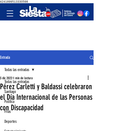
4241899513330598
Entrada
Todas las entradas
3 dic 2022
1 min de lectura
Todas las entradas
Pérez Carletti y Baldassi celebraron
Santiago
el Día Internacional de las Personas
Política
con Discapacidad
Frías
Deportes