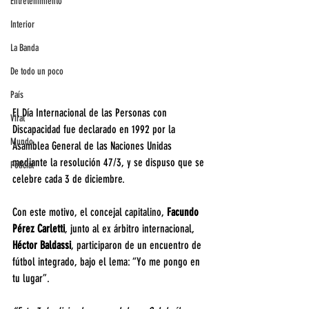
Entretenimiento
Interior
La Banda
De todo un poco
País
El Día Internacional de las Personas con 
Viral
Discapacidad fue declarado en 1992 por la 
Mundo
Asamblea General de las Naciones Unidas 
mediante la resolución 47/3, y se dispuso que se 
Policial
celebre cada 3 de diciembre.
Con este motivo, el concejal capitalino, 
Facundo 
Pérez Carletti
, junto al ex árbitro internacional, 
Héctor Baldassi
, participaron de un encuentro de 
fútbol integrado, bajo el lema: “Yo me pongo en 
tu lugar”.