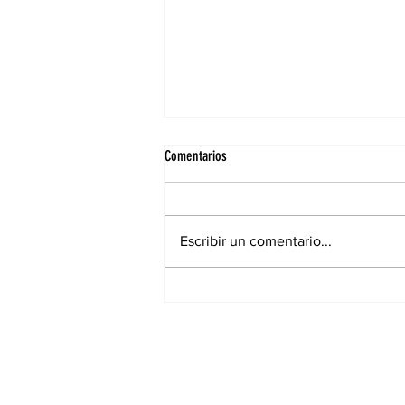
Comentarios
Escribir un comentario...
El hijo de Maradona cruzó a Scaloni
antes del choque con Inglaterra: “Nada
es normal contra ellos”