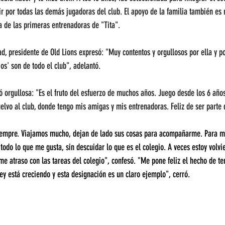
ir por todas las demás jugadoras del club. El apoyo de la familia también es
na de las primeras entrenadoras de "Tita".
d, presidente de Old Lions expresó: "Muy contentos y orgullosos por ella y po
os' son de todo el club", adelantó.
tó orgullosa: "Es el fruto del esfuerzo de muchos años. Juego desde los 6 años
lvo al club, donde tengo mis amigas y mis entrenadoras. Feliz de ser parte d
mpre. Viajamos mucho, dejan de lado sus cosas para acompañarme. Para mi 
 todo lo que me gusta, sin descuidar lo que es el colegio. A veces estoy volv
e atraso con las tareas del colegio", confesó. "Me pone feliz el hecho de te
key está creciendo y esta designación es un claro ejemplo", cerró.