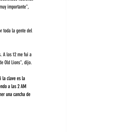
 muy importante", 
r toda la gente del 
. A los 12 me fui a 
e Old Lions", dijo.
la clave es la 
iendo a las 2 AM 
ner una cancha de 