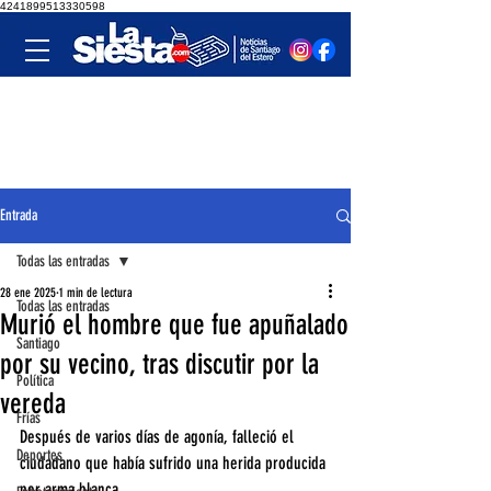
4241899513330598
Entrada
Todas las entradas
28 ene 2025
1 min de lectura
Todas las entradas
Murió el hombre que fue apuñalado
Santiago
por su vecino, tras discutir por la
Política
vereda
Frías
Después de varios días de agonía, falleció el 
Deportes
ciudadano que había sufrido una herida producida 
por arma blanca. 