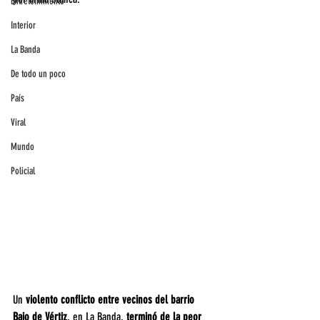
Entretenimiento
Interior
La Banda
De todo un poco
País
Viral
Mundo
Policial
Un 
violento conflicto entre vecinos del barrio 
Bajo de Vértiz
, en La Banda, 
terminó de la peor 