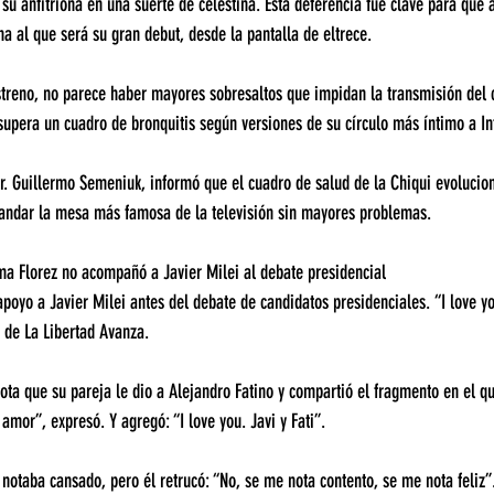
su anfitriona en una suerte de celestina. Esta deferencia fue clave para que
ha al que será su gran debut, desde la pantalla de eltrece.
treno, no parece haber mayores sobresaltos que impidan la transmisión del c
supera un cuadro de bronquitis según versiones de su círculo más íntimo a In
r. Guillermo Semeniuk, informó que el cuadro de salud de la Chiqui evolucio
andar la mesa más famosa de la televisión sin mayores problemas.
ma Florez no acompañó a Javier Milei al debate presidencial
poyo a Javier Milei antes del debate de candidatos presidenciales. “I love you
o de La Libertad Avanza.
nota que su pareja le dio a Alejandro Fatino y compartió el fragmento en el qu
amor”, expresó. Y agregó: “I love you. Javi y Fati”.
 notaba cansado, pero él retrucó: “No, se me nota contento, se me nota feliz”