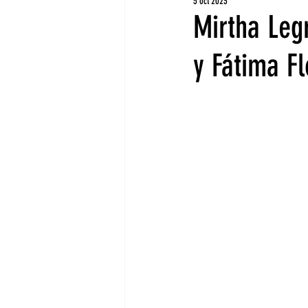
5 oct 2023
Mirtha Legr
y Fátima F