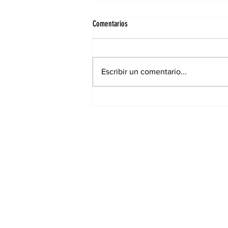
Comentarios
Escribir un comentario...
Wanda Nara regresó de México de
sorpresa tras la filmación de su reality