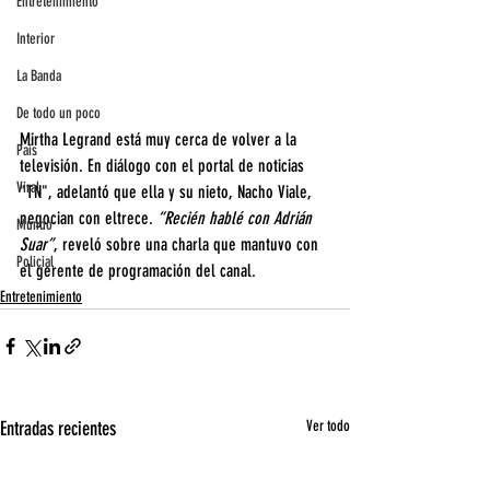
Entretenimiento
Interior
La Banda
De todo un poco
Mirtha Legrand está muy cerca de volver a la 
País
televisión. En diálogo con el portal de noticias 
Viral
"TN", adelantó que ella y su nieto, Nacho Viale, 
negocian con eltrece. 
“Recién hablé con Adrián 
Mundo
Suar”
, reveló sobre una charla que mantuvo con 
Policial
el gerente de programación del canal.
Entretenimiento
Entradas recientes
Ver todo