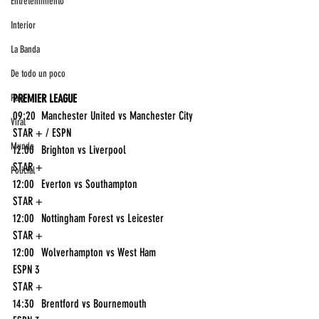
Entretenimiento
Interior
La Banda
De todo un poco
País
PREMIER LEAGUE
09:20	Manchester United vs Manchester City	
Viral
STAR + / ESPN
Mundo
12:00	Brighton vs Liverpool	
STAR +
Policial
12:00	Everton vs Southampton	
STAR +
12:00	Nottingham Forest vs Leicester	
STAR +
12:00	Wolverhampton vs West Ham	
ESPN 3
STAR +
14:30	Brentford vs Bournemouth	