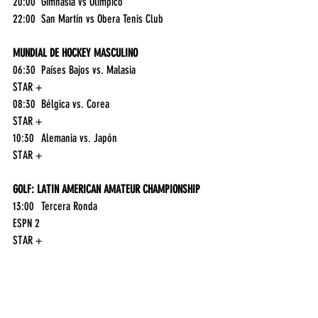
20:00	Gimnasia vs Olímpico	
22:00	San Martín vs Obera Tenis Club	
MUNDIAL DE HOCKEY MASCULINO
06:30	Países Bajos vs. Malasia	
STAR +
08:30	Bélgica vs. Corea	
STAR +
10:30	Alemania vs. Japón	
STAR +
GOLF: LATIN AMERICAN AMATEUR CHAMPIONSHIP
13:00	Tercera Ronda	
ESPN 2
STAR +
EREDIVISIE
17:00	Ajax vs Twente	
ESPN Extra