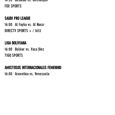
FOX SPORTS
SAUDI PRO LEAGUE
16:00	Al Fayha vs. Al Nassr	
DIRECTV SPORTS + / 1613
LIGA BOLIVIANA
16:00	Bolívar vs. Vaca Diez	
TIGO SPORTS
AMISTOSOS INTERNACIONALES FEMENINO
16:00	Argentina vs. Venezuela	
DIRECTV SPORTS / 1610
FÚTBOL DE PARAGUAY - TORNEO APERTURA
18:00	Resistencia vs. Olimpia	
TIGO SPORTS
20:30	Cerro Porteo vs. Tacuary	