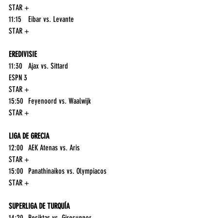
STAR +
11:15	Eibar vs. Levante	
STAR +
EREDIVISIE
11:30	Ajax vs. Sittard	
ESPN 3
STAR +
15:50	Feyenoord vs. Waalwijk	
STAR +
LIGA DE GRECIA
12:00	AEK Atenas vs. Aris	
STAR +
15:00	Panathinaikos vs. Olympiacos	
STAR +
SUPERLIGA DE TURQUÍA
14:20	Besiktas vs. Giresunpor	