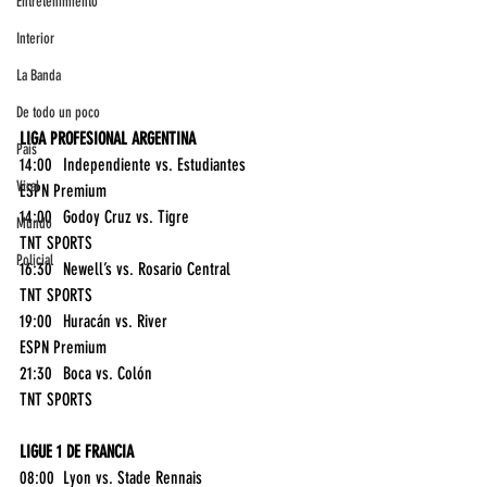
Entretenimiento
Interior
La Banda
De todo un poco
LIGA PROFESIONAL ARGENTINA
País
14:00	Independiente vs. Estudiantes	
Viral
ESPN Premium
14:00	Godoy Cruz vs. Tigre	
Mundo
TNT SPORTS
Policial
16:30	Newell’s vs. Rosario Central	
TNT SPORTS
19:00	Huracán vs. River	
ESPN Premium
21:30	Boca vs. Colón	
TNT SPORTS
LIGUE 1 DE FRANCIA
08:00	Lyon vs. Stade Rennais	