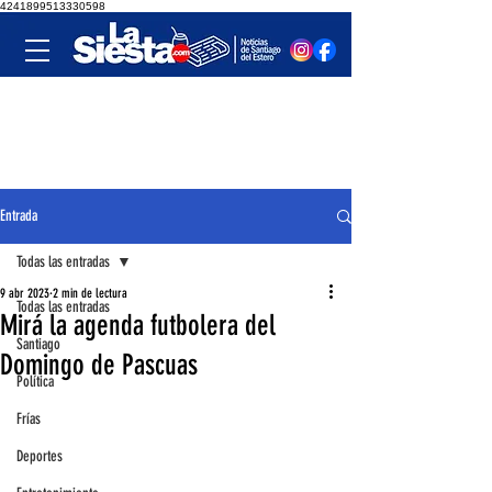
4241899513330598
Entrada
Todas las entradas
9 abr 2023
2 min de lectura
Todas las entradas
Mirá la agenda futbolera del
Santiago
Domingo de Pascuas
Política
Frías
Deportes