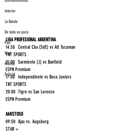
Entretenimiento
Interior
La Banda
De todo un poco
LIGA PROFESIONAL ARGENTINA
País
14:30	Central Cba (SdE) vs Atl Tucuman	
Viral
TNT SPORTS
15:00	Sarmiento (J) vs Banfield	
Mundo
ESPN Premium
Policial
17:00	Independiente vs Boca Juniors	
TNT SPORTS
20:00	Tigre vs San Lorenzo	
ESPN Premium
AMISTOSO
09:50	Ajax vs. Augsburg	
STAR +