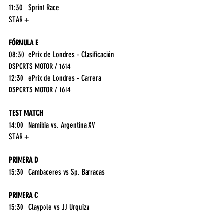
11:30	Sprint Race	
STAR +
FÓRMULA E
08:30	ePrix de Londres - Clasificación	
DSPORTS MOTOR / 1614
12:30	ePrix de Londres - Carrera	
DSPORTS MOTOR / 1614
TEST MATCH
14:00	Namibia vs. Argentina XV	
STAR +
PRIMERA D
15:30	Cambaceres vs Sp. Barracas	
PRIMERA C
15:30	Claypole vs JJ Urquiza	
15:30	Puerto Nuevo vs San Martin (B)	