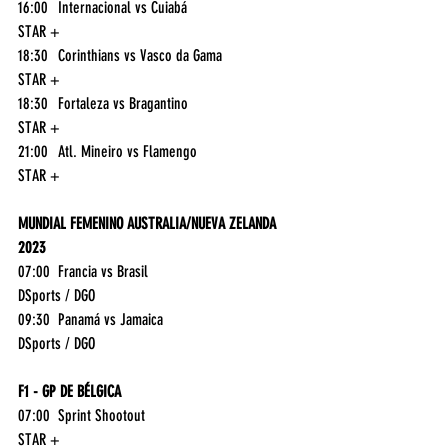
16:00	Internacional vs Cuiabá	
STAR +
18:30	Corinthians vs Vasco da Gama	
STAR +
18:30	Fortaleza vs Bragantino	
STAR +
21:00	Atl. Mineiro vs Flamengo	
STAR +
MUNDIAL FEMENINO AUSTRALIA/NUEVA ZELANDA 
2023
07:00	Francia vs Brasil	
DSports / DGO
09:30	Panamá vs Jamaica	
DSports / DGO
F1 - GP DE BÉLGICA
07:00	Sprint Shootout	
STAR +