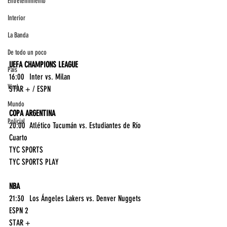
Entretenimiento
Interior
La Banda
De todo un poco
UEFA CHAMPIONS LEAGUE
País
16:00	Inter vs. Milan	
Viral
STAR + / ESPN
Mundo
COPA ARGENTINA
Policial
20:00	Atlético Tucumán vs. Estudiantes de Río 
Cuarto	
TYC SPORTS
TYC SPORTS PLAY
NBA
21:30	Los Ángeles Lakers vs. Denver Nuggets	
ESPN 2
STAR +