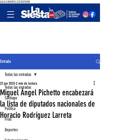
4241899513330598
Entrada
Todas las entradas
22 jun 2023
2 min de lectura
Todas las entradas
Miguel Ángel Pichetto encabezará
Santiago
la lista de diputados nacionales de
Política
Horacio Rodríguez Larreta
Frías
Deportes