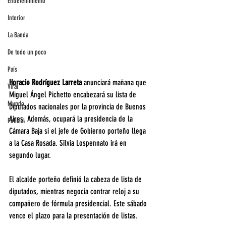
Entretenimiento
Interior
La Banda
De todo un poco
País
Horacio Rodríguez Larreta
 anunciará mañana que 
Viral
Miguel Ángel Pichetto encabezará su lista de 
Mundo
Diputados nacionales por la provincia de Buenos 
Aires. Además, ocupará la presidencia de la 
Policial
Cámara Baja si el jefe de Gobierno porteño llega 
a la Casa Rosada. Silvia Lospennato irá en 
segundo lugar.
El alcalde porteño definió la cabeza de lista de 
diputados, mientras negocia contrar reloj a su 
compañero de fórmula presidencial. Este sábado 
vence el plazo para la presentación de listas.