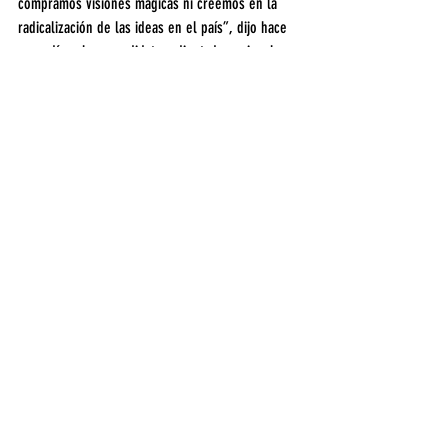
compramos visiones mágicas ni creemos en la 
radicalización de las ideas en el país”, dijo hace 
unos días el precandidato a diputado nacional.
Política
Entradas recientes
Ver todo