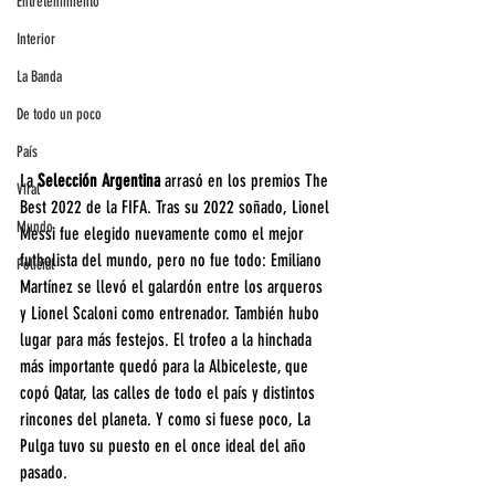
Entretenimiento
Interior
La Banda
De todo un poco
País
La 
Selección Argentina 
arrasó en los premios The 
Viral
Best 2022 de la FIFA. Tras su 2022 soñado, Lionel 
Mundo
Messi fue elegido nuevamente como el mejor 
futbolista del mundo, pero no fue todo: Emiliano 
Policial
Martínez se llevó el galardón entre los arqueros 
y Lionel Scaloni como entrenador. También hubo 
lugar para más festejos. El trofeo a la hinchada 
más importante quedó para la Albiceleste, que 
copó Qatar, las calles de todo el país y distintos 
rincones del planeta. Y como si fuese poco, La 
Pulga tuvo su puesto en el once ideal del año 
pasado.