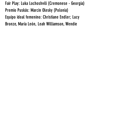
Fair Play: Luka Lochoshvili (Cremonese - Georgia)
Premio Puskás: Marcin Olesky (Polonia)
Equipo ideal femenino: Christiane Endler; Lucy 
Bronze, María León, Leah Williamson, Wendie 
Renard; Alexia Putellas, Keira Walsh, Lena 
Oberdorf; Alex Morgan, Sam Kerr y Beth Mead.
Equipo ideal masculino: Thibaut Courtois; Achraf 
Hakimi, Joao Cancelo, Virgil Van Dijk; Kevin de 
Bruyne, Luka Modirc, Casemiro; Lionel Messi; 
Kylian Mbappé, Karim Benzema y Erling Haaland.
Mejor jugadora: Alexia Putellas (Barcelona - 
España)
Mejor jugador: 
Lionel Messi
 (PSG - Argentina)
Deportes
Entradas recientes
Ver todo