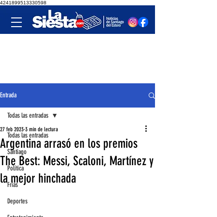
4241899513330598
Entrada
Todas las entradas
27 feb 2023
3 min de lectura
Todas las entradas
Argentina arrasó en los premios
Santiago
The Best: Messi, Scaloni, Martínez y
Política
la mejor hinchada
Frías
Deportes