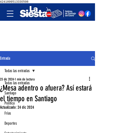
4241899513330598
Entrada
Todas las entradas
23 dic 2024
1 min de lectura
Todas las entradas
¿Mesa adentro o afuera? Así estará
Santiago
el tiempo en Santiago
Política
Actualizado:
24 dic 2024
Frías
Deportes