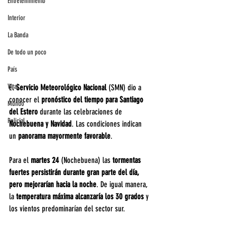
Entretenimiento
Interior
La Banda
De todo un poco
País
Viral
El 
Servicio Meteorológico Nacional 
(SMN) dio a 
conocer el 
pronóstico del tiempo para Santiago 
Mundo
del Estero
 durante las celebraciones de 
Policial
Nochebuena y Navidad
. Las condiciones indican 
un 
panorama mayormente favorable
.
Para el 
martes 24
 (Nochebuena) las 
tormentas 
fuertes persistirán durante gran parte del día, 
pero mejorarían hacia la noche
. De igual manera, 
la 
temperatura máxima alcanzaría los 30 grados
 y 
los vientos predominarían del sector sur.