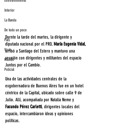
Entretenimiento
Interior
La Banda
De todo un poco
Durnte la tarde del martes, la dirigente y 
País
diputada nacional por el PRO, 
María Eugenia Vidal
, 
Viral
arribó a Santiago del Estero y mantuvo una 
reunión con dirigentes y militantes del espacio 
Mundo
Juntos por el Cambio.
Policial
Una de las actividades centrales de la 
exgobernadora de Buenos Aires fue en un hotel 
céntrico de la Capital, ubicado sobre calle 9 de 
Julio. Allí, acompañada por Natalia Neme y 
Facundo Pérez Carletti
, dirigentes locales del 
espacio, intercambiaron ideas y opiniones 
políticas.