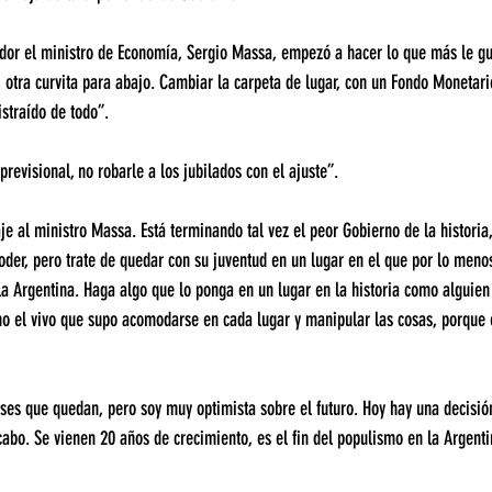
dor el ministro de Economía, Sergio Massa, empezó a hacer lo que más le gus
, otra curvita para abajo. Cambiar la carpeta de lugar, con un Fondo Monetari
istraído de todo”.
revisional, no robarle a los jubilados con el ajuste”.
 al ministro Massa. Está terminando tal vez el peor Gobierno de la historia,
 poder, pero trate de quedar con su juventud en un lugar en el que por lo men
la Argentina. Haga algo que lo ponga en un lugar en la historia como alguien
mo el vivo que supo acomodarse en cada lugar y manipular las cosas, porque 
ses que quedan, pero soy muy optimista sobre el futuro. Hoy hay una decisió
cabo. Se vienen 20 años de crecimiento, es el fin del populismo en la Argent