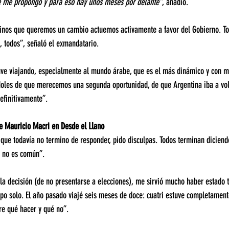
ue me propongo y para eso hay unos meses por delante”
, añadió.
tinos que queremos un cambio actuemos activamente a favor del Gobierno. T
 todos”, señaló el exmandatario.
uve viajando, especialmente al mundo árabe, que es el más dinámico y con m
oles de que merecemos una segunda oportunidad, de que Argentina iba a volv
efinitivamente”.
e Mauricio Macri en Desde el Llano
que todavía no termino de responder, pido disculpas. Todos terminan diciend
e no es común”.
a decisión (de no presentarse a elecciones), me sirvió mucho haber estado t
mpo solo. El año pasado viajé seis meses de doce: cuatri estuve completament
re qué hacer y qué no”.