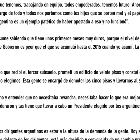
que tenemos, trabajando en equipo, todos empoderados, tenemos futuro. Ahor
argo de todo y todos nos portamos como los hijos que se portan mal y el papá
rgentina es un ejemplo patético de haber apostado a eso y no funcionó”.
ume sabiendo que tiene unos primeros meses muy duros, porque el nivel de d
e Gobierno es peor que el que se acumuló hasta el 2015 cuando yo asumí. La
 que recibí el tercer subsuelo, prometí un edificio de veinte pisos y constuí 
o elegimos. Esta gente se encargó de demoler los cinco pisos y llevarnos al
no y entender que no necesitaba revancha, necesitaba hacer lo que era mejor
uraron y las tiene que llevar a cabo un Presidente elegido por los argentinos
los dirigentes argentinos es estar a la altura de la demanda de la gente. Hoy 
or delante de los dirigentes, está más decidida y convencida de un cambio pr