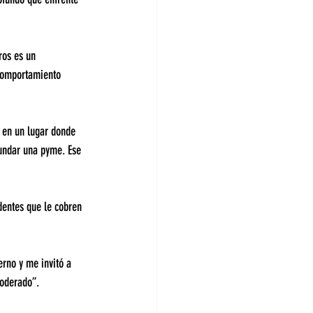
ros es un 
comportamiento 
 en un lugar donde 
undar una pyme. Ese 
dentes que le cobren 
rno y me invitó a 
moderado”.