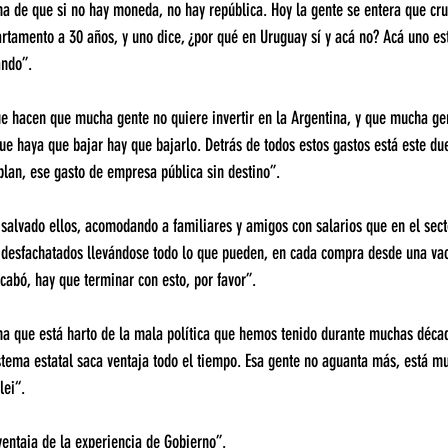
cha de que si no hay moneda, no hay república. Hoy la gente se entera que cru
rtamento a 30 años, y uno dice, ¿por qué en Uruguay sí y acá no? Acá uno es
ando”.
e hacen que mucha gente no quiere invertir en la Argentina, y que mucha ge
que haya que bajar hay que bajarlo. Detrás de todos estos gastos está este du
plan, ese gasto de empresa pública sin destino”.
 salvado ellos, acomodando a familiares y amigos con salarios que en el sect
 desfachatados llevándose todo lo que pueden, en cada compra desde una vac
abó, hay que terminar con esto, por favor”.
na que está harto de la mala política que hemos tenido durante muchas décad
stema estatal saca ventaja todo el tiempo. Esa gente no aguanta más, está m
lei“.
ventaja de la experiencia de Gobierno”.