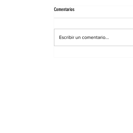
Comentarios
Escribir un comentario...
Elecciones municipales: Cambiaron
lugares de votación para muchos
santiagueños en la ciudad