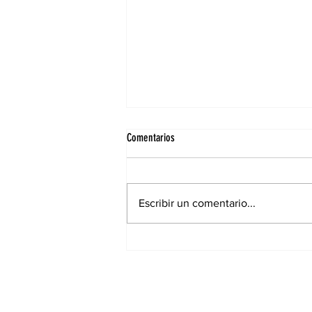
Comentarios
Escribir un comentario...
El hijo de Maradona cruzó a Scaloni
antes del choque con Inglaterra: “Nada
es normal contra ellos”