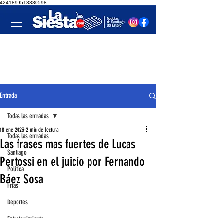
4241899513330598
Entrada
Todas las entradas
18 ene 2023
2 min de lectura
Todas las entradas
Las frases mas fuertes de Lucas
Santiago
Pertossi en el juicio por Fernando
Política
Báez Sosa
Frías
Deportes