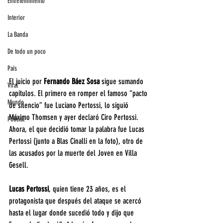
Entretenimiento
Interior
La Banda
De todo un poco
País
El juicio por 
Fernando Báez Sosa
 sigue sumando 
Viral
capítulos. El primero en romper el famoso “pacto 
Mundo
de silencio” fue Luciano Pertossi, lo siguió 
Máximo Thomsen y ayer declaró Ciro Pertossi. 
Policial
Ahora, el que decidió tomar la palabra fue Lucas 
Pertossi (junto a Blas Cinalli en la foto), otro de 
las acusados por la muerte del Joven en Villa 
Gesell.
Lucas Pertossi
, quien tiene 23 años, es el 
protagonista que después del ataque se acercó 
hasta el lugar donde sucedió todo y dijo que 