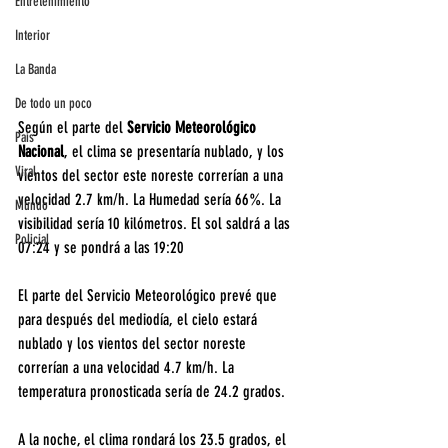
Entretenimiento
Interior
La Banda
De todo un poco
Según el parte del 
Servicio Meteorológico 
País
Nacional
, el clima se presentaría nublado, y los 
Viral
vientos del sector este noreste correrían a una 
velocidad 2.7 km/h. La Humedad sería 66%. La 
Mundo
visibilidad sería 10 kilómetros. El sol saldrá a las 
Policial
07:24 y se pondrá a las 19:20
El parte del Servicio Meteorológico prevé que 
para después del mediodía, el cielo estará 
nublado y los vientos del sector noreste 
correrían a una velocidad 4.7 km/h. La 
temperatura pronosticada sería de 24.2 grados.
A la noche, el clima rondará los 23.5 grados, el 